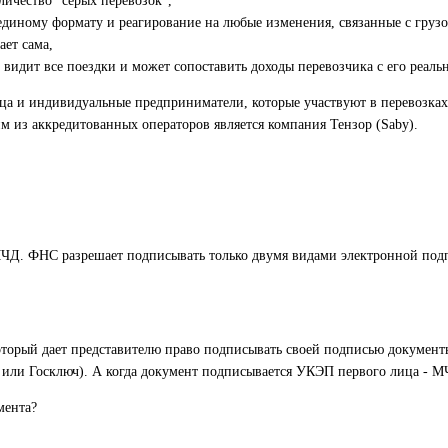
личество "серых перевозок",
единому формату и реагирование на любые изменения, связанные с грузо
ает сама,
 видит все поездки и может сопоставить доходы перевозчика с его реальн
 и индивидуальные предприниматели, которые участвуют в перевозках. 
из аккредитованных операторов является компания Тензор (Saby).
МЧД. ФНС разрешает подписывать только двумя видами электронной под
торый дает представителю право подписывать своей подписью документ
или Госключ). А когда документ подписывается УКЭП первого лица - МЧ
мента?