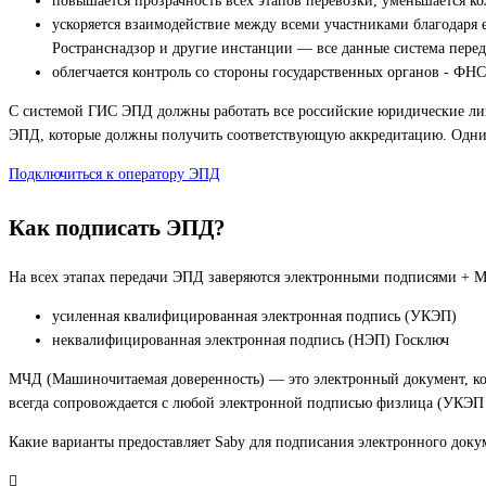
повышается прозрачность всех этапов перевозки, уменьшается ко
ускоряется взаимодействие между всеми участниками благодаря 
Ространснадзор и другие инстанции — все данные система перед
облегчается контроль со стороны государственных органов - ФНС
С системой ГИС ЭПД должны работать все российские юридические лица
ЭПД, которые должны получить соответствующую аккредитацию. Одним 
Подключиться к оператору ЭПД
Как подписать ЭПД?
На всех этапах передачи ЭПД заверяются электронными подписями + 
усиленная квалифицированная электронная подпись (УКЭП)
неквалифицированная электронная подпись (НЭП) Госключ
МЧД (Машиночитаемая доверенность) — это электронный документ, ко
всегда сопровождается с любой электронной подписью физлица (УКЭП 
Какие варианты предоставляет Saby для подписания электронного доку